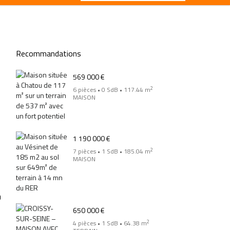
Recommandations
569 000 €
2
6 pièces • 0 SdB • 117.44 m
MAISON
1 190 000 €
2
7 pièces • 1 SdB • 185.04 m
MAISON
650 000 €
2
4 pièces • 1 SdB • 64.38 m