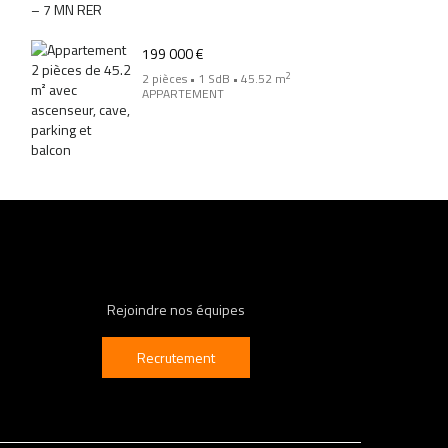
199 000 €
2
2 pièces • 1 SdB • 45.52 m
APPARTEMENT
Rejoindre nos équipes
Recrutement