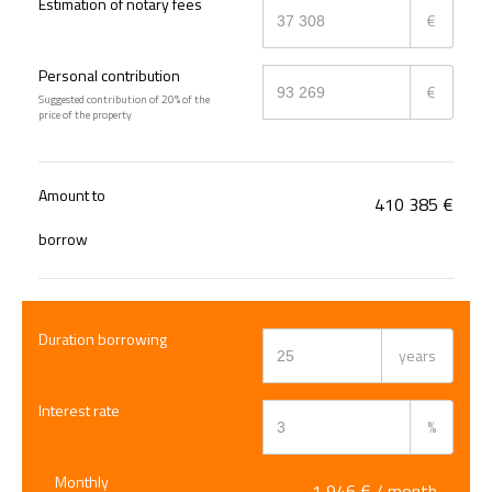
Estimation of notary fees
€
Personal contribution
€
Suggested contribution of 20% of the
price of the property
Amount to
410 385
€
borrow
Duration borrowing
years
Interest rate
%
Monthly
1 946
€ / month