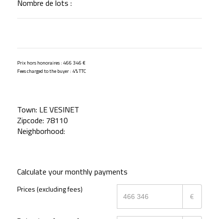
Nombre de lots :
Prix hors honoraires : 466 346 €
Fees charged to the buyer : 4% TTC
Town:
LE VESINET
Zipcode:
78110
Neighborhood:
Calculate your monthly payments
Prices (excluding fees)
€