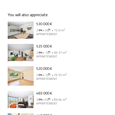
You will also appreciate
530 000 €
2
2
• 0
• 72.6 m
APPARTEMENT
525 000 €
2
2
• 1
• 69.37 m
APPARTEMENT
520 000 €
2
2
• 1
• 79.35 m
APPARTEMENT
483 000 €
2
3
• 0
• 86.64 m
APPARTEMENT