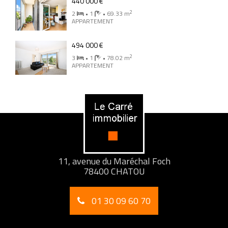
440 000 €
2
2
• 1
• 69.33 m
APPARTEMENT
494 000 €
2
3
• 1
• 78.02 m
APPARTEMENT
11, avenue du Maréchal Foch
78400 CHATOU
01 30 09 60 70