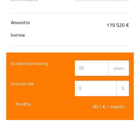
Amount to
179 520
€
borrow
Duration borrowing
years
Interest rate
%
Monthly
851
€ / month