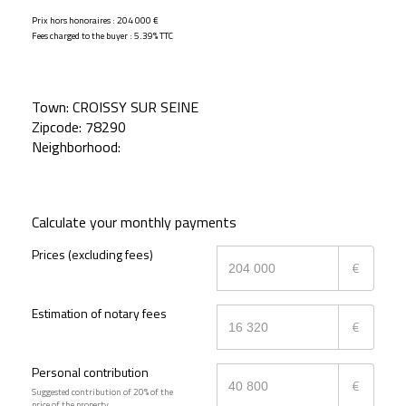
Prix hors honoraires : 204 000 €
Fees charged to the buyer : 5.39% TTC
Town:
CROISSY SUR SEINE
Zipcode:
78290
Neighborhood:
Calculate your monthly payments
Prices (excluding fees)
€
Estimation of notary fees
€
Personal contribution
€
Suggested contribution of 20% of the
price of the property