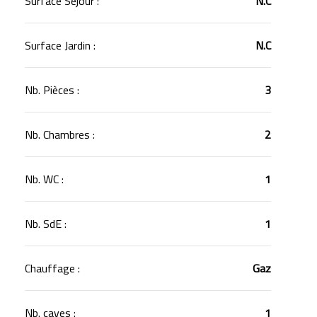
Surface Séjour :
N.C
Surface Jardin :
N.C
Nb. Pièces :
3
Nb. Chambres :
2
Nb. WC :
1
Nb. SdE :
1
Chauffage :
Gaz
Nb. caves :
1