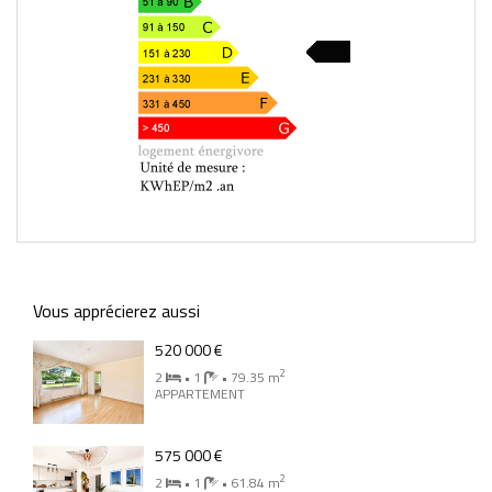
223
Vous apprécierez aussi
520 000 €
2
2
• 1
• 79.35 m
APPARTEMENT
575 000 €
2
2
• 1
• 61.84 m