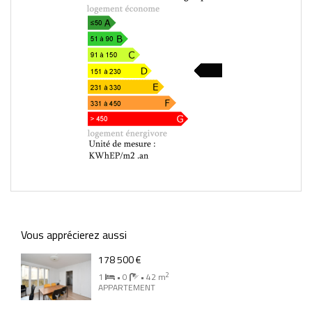
199
Vous apprécierez aussi
178 500 €
2
1
• 0
• 42 m
APPARTEMENT