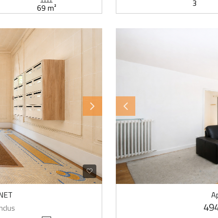
3
69 m²
INET
A
494
nclus