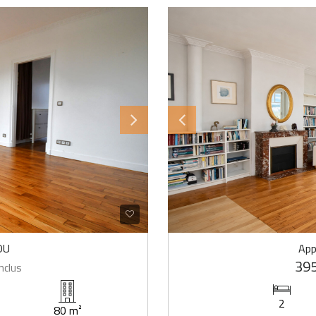
OU
App
395
nclus
2
80 m²