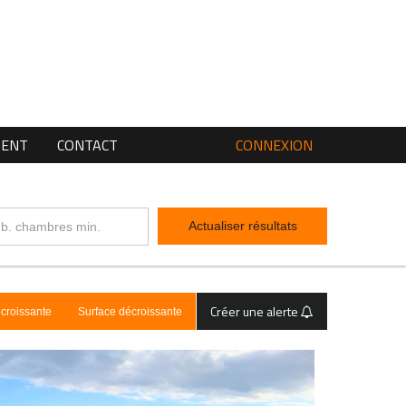
MENT
CONTACT
CONNEXION
Actualiser résultats
Créer une alerte
 croissante
Surface décroissante