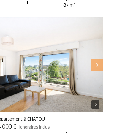
1
87 m²
ppartement à CHATOU
 000 €
Honoraires inclus