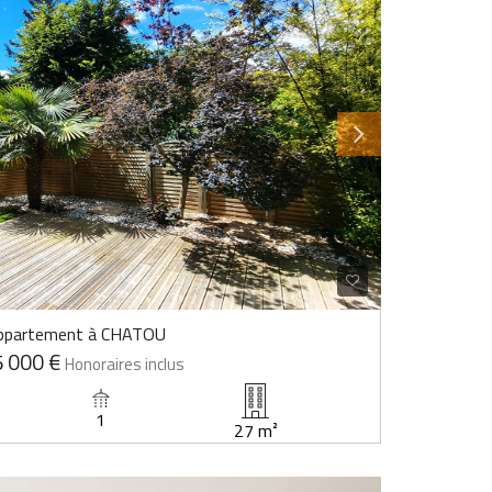
ppartement à CHATOU
 000 €
Honoraires inclus
1
27 m²