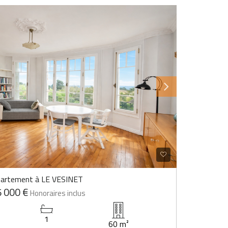
artement à LE VESINET
 000 €
Honoraires inclus
1
60 m²