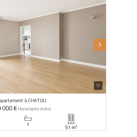
ppartement à CHATOU
 000 €
Honoraires inclus
1
51 m²