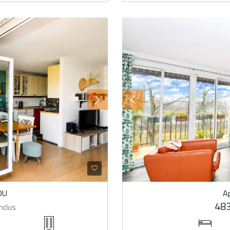
OU
A
483
nclus