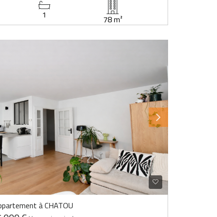
1
78 m²
ppartement à CHATOU