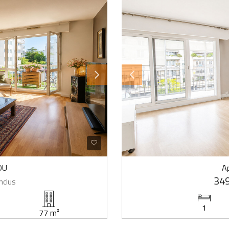
OU
A
349
nclus
1
77 m²