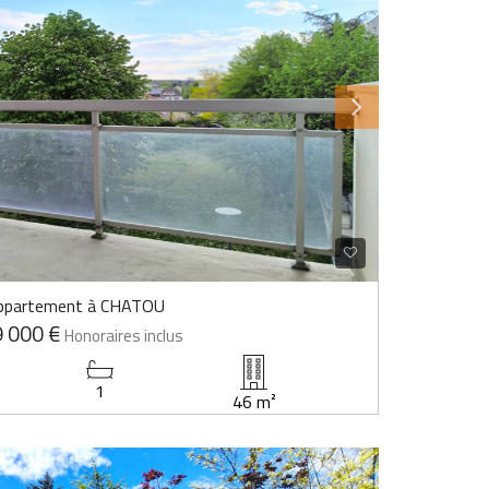
ppartement à CHATOU
 000 €
Honoraires inclus
1
46 m²