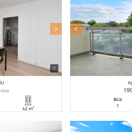
OU
A
199
nclus
1
42 m²