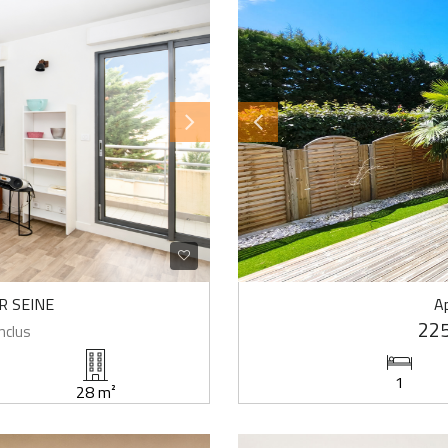
R SEINE
A
225
nclus
1
28 m²